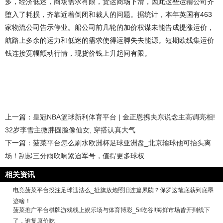
多，经济低迷，商场需求有限，货运商场下滑，因此这些运输公司齐
堕入了耗损，齐靠近着倒闭和裁人的问题。据统计，本年英国有463
家物流公司告示停业。船公司前几轮的加价权谋未能告成提涨运价，
航路上多余的运力和低迷的需求使得运脚失去能源。短期欧线集运价
钱连接宽幅颤动行情，现货价钱上升起间有限。
上一篇：
皇冠NBA篮球新利体育平台 | 金正恩携夫东说念主高调亮相!
32岁李雪主微胖圆脸像仙女, 穿搭认真大气
下一篇：
菠菜平台怎么刷水欧洲杯足球亚洲盘_北京输球他可抬头离
场！刮起三分雨吹响紧迫军号，值得更多球权
相关资讯
电竞菠菜平台投注足球违法么_扯旗放炮照旧连篇累牍？保罗这笔底薪到底墨
迹啥！
菠菜推广平台棋牌游戏线上娱乐场与体育博彩_5r吃谷‼️海鲜市场皆开到线下
了，谁复原价吃