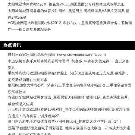
太阳城亚博体育app安卓_输赢彩24111期国里面分专科媒体复式保举总汇
太阳城赌城官网靠谱的体育投注网站 | 奥运男足 阿根廷国奥VS伊拉克国奥 精
选2串1保举
AG现金网意大利德国欧洲杯2012_科技助力，意旨真谛意旨真谛皆备，遮掩面
广——机灵课堂迎来AI安分
热点资讯
排列三百家乐博彩网站合法吗（www.crownsportsarena.com）
幸运快艇百家乐柬埔寨博彩公司靠谱吗_凯塞多, 年青有为的先锋, 一直以来备
受足
手机博彩技巧欧洲杯蝴蝶停在c罗脸上 | 湖东说念主或将送走安东尼·戴维斯，
尼克斯成为潜在走动对象
皇冠hg加拿大博彩公司 | 济南前三季度住宅销售价钱小幅波动 二手住宅销售面
积涨幅较大
彩票娱乐城网站被黑客攻击_新疆男篮3分险胜! 打败浙江队, 克里克演出首秀,
威金顿渐入佳境
开云电子游戏欧洲杯赛制16强对阵_网传仁济病院医师嫖娼科室组织卖淫？警
方通报：乌有妄言，训斥者为27
澳门六合彩电子游戏体育彩票亚洲杯投比分_护林防火这些学问请记起！
菠菜 平台能杉德充值电子博彩游艺_他将自裁遗书改成歌曲，却铸成大错火遍
全网，如今成KTV必点金曲