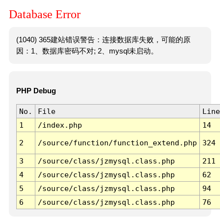
Database Error
(1040) 365建站错误警告：连接数据库失败，可能的原
因：1、数据库密码不对; 2、mysql未启动。
PHP Debug
No.
File
Line
1
/index.php
14
2
/source/function/function_extend.php
324
3
/source/class/jzmysql.class.php
211
4
/source/class/jzmysql.class.php
62
5
/source/class/jzmysql.class.php
94
6
/source/class/jzmysql.class.php
76