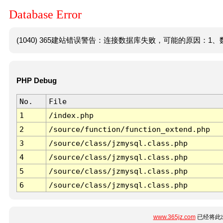
Database Error
(1040) 365建站错误警告：连接数据库失败，可能的原因：1、数
PHP Debug
No.
File
1
/index.php
2
/source/function/function_extend.php
3
/source/class/jzmysql.class.php
4
/source/class/jzmysql.class.php
5
/source/class/jzmysql.class.php
6
/source/class/jzmysql.class.php
www.365jz.com
已经将此