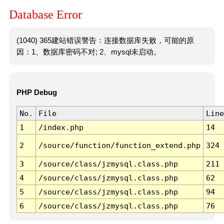
Database Error
(1040) 365建站错误警告：连接数据库失败，可能的原
因：1、数据库密码不对; 2、mysql未启动。
PHP Debug
No.
File
Line
1
/index.php
14
2
/source/function/function_extend.php
324
3
/source/class/jzmysql.class.php
211
4
/source/class/jzmysql.class.php
62
5
/source/class/jzmysql.class.php
94
6
/source/class/jzmysql.class.php
76