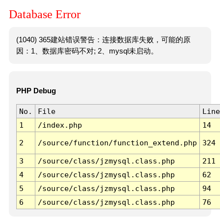
Database Error
(1040) 365建站错误警告：连接数据库失败，可能的原
因：1、数据库密码不对; 2、mysql未启动。
PHP Debug
No.
File
Line
1
/index.php
14
2
/source/function/function_extend.php
324
3
/source/class/jzmysql.class.php
211
4
/source/class/jzmysql.class.php
62
5
/source/class/jzmysql.class.php
94
6
/source/class/jzmysql.class.php
76