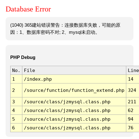
Database Error
(1040) 365建站错误警告：连接数据库失败，可能的原
因：1、数据库密码不对; 2、mysql未启动。
PHP Debug
No.
File
Line
1
/index.php
14
2
/source/function/function_extend.php
324
3
/source/class/jzmysql.class.php
211
4
/source/class/jzmysql.class.php
62
5
/source/class/jzmysql.class.php
94
6
/source/class/jzmysql.class.php
76