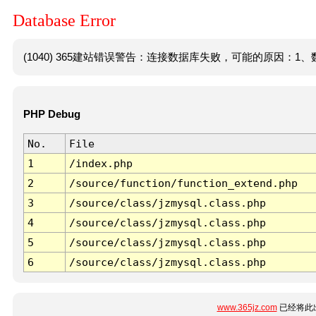
Database Error
(1040) 365建站错误警告：连接数据库失败，可能的原因：1、数
PHP Debug
No.
File
1
/index.php
2
/source/function/function_extend.php
3
/source/class/jzmysql.class.php
4
/source/class/jzmysql.class.php
5
/source/class/jzmysql.class.php
6
/source/class/jzmysql.class.php
www.365jz.com
已经将此