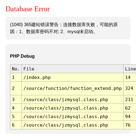
Database Error
(1040) 365建站错误警告：连接数据库失败，可能的原
因：1、数据库密码不对; 2、mysql未启动。
PHP Debug
No.
File
Line
1
/index.php
14
2
/source/function/function_extend.php
324
3
/source/class/jzmysql.class.php
211
4
/source/class/jzmysql.class.php
62
5
/source/class/jzmysql.class.php
94
6
/source/class/jzmysql.class.php
76