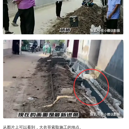
从图片上可以看到，大衣哥索取施工的地点。