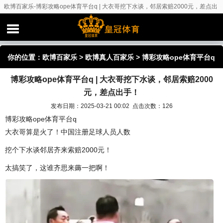
欧博百家乐-博彩攻略ope体育平台q | 大衣哥挖下水谈，邻居索赔2000元，差点出
手！
你的位置：
欧博百家乐
>
欧博真人百家乐
> 博彩攻略ope体育平台q
博彩攻略ope体育平台q | 大衣哥挖下水谈，邻居索赔2000
| 大衣哥挖下水谈，邻居索赔2000元，差点出手！
元，差点出手！
发布日期：2025-03-21 00:02 点击次数：126
博彩攻略ope体育平台q
大衣哥算是火了！中国注册足球人员人数
挖个下水谈邻居齐来索赔2000元！
太搞笑了，这谁齐思来薅一把啊！