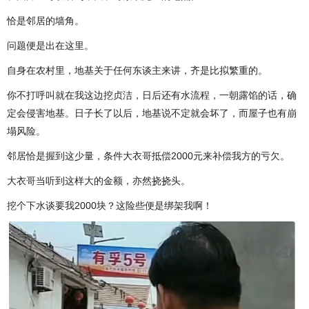
恰是邻居的墙角。
问题便是出在这里。
自身在农村里，地基关于任何东谈主来讲，齐是比拟繁重的。
你不打呼叫就在我这边挖贞洁，日后还有水流程，一朝露馅的话，确
定会侵害地基。日子长了以后，地基说不定就会坏了，而屋子也有崩
塌风险。
邻居恰是握到这少量，条件大衣哥抵偿2000元来补偿我方的亏欠。
大衣哥当听到这样大的金额，亦然挠挠头。
挖个下水谈要我2000块？这险些便是绑架我啊！