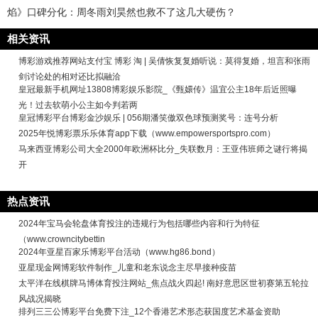
焰》口碑分化：周冬雨刘昊然也救不了这几大硬伤？
相关资讯
博彩游戏推荐网站支付宝 博彩 淘 | 吴倩恢复复婚听说：莫得复婚，坦言和张雨
剑讨论处的相对还比拟融洽
皇冠最新手机网址13808博彩娱乐影院_《甄嬛传》温宜公主18年后近照曝
光！过去软萌小公主如今判若两
皇冠博彩平台博彩金沙娱乐 | 056期潘笑傲双色球预测奖号：连号分析
2025年悦博彩票乐乐体育app下载（www.empowersportspro.com）
马来西亚博彩公司大全2000年欧洲杯比分_失联数月：王亚伟班师之谜行将揭
开
热点资讯
2024年宝马会轮盘体育投注的违规行为包括哪些内容和行为特征
（www.crowncitybettin
2024年亚星百家乐博彩平台活动（www.hg86.bond）
亚星现金网博彩软件制作_儿童和老东说念主尽早接种疫苗
太平洋在线棋牌马博体育投注网站_焦点战火四起! 南好意思区世初赛第五轮拉
风战况揭晓
排列三三公博彩平台免费下注_12个香港艺术形态获国度艺术基金资助