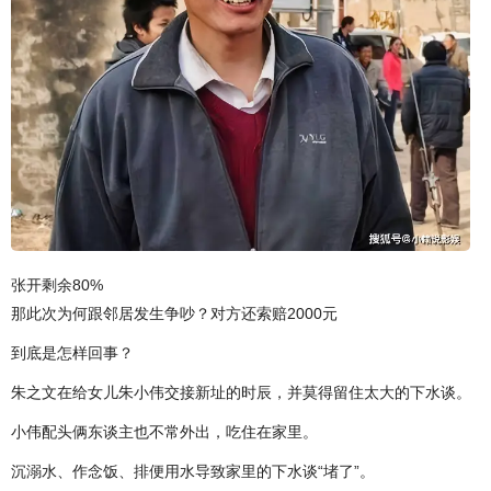
张开剩余80%
那此次为何跟邻居发生争吵？对方还索赔2000元
到底是怎样回事？
朱之文在给女儿朱小伟交接新址的时辰，并莫得留住太大的下水谈。
小伟配头俩东谈主也不常外出，吃住在家里。
沉溺水、作念饭、排便用水导致家里的下水谈“堵了”。