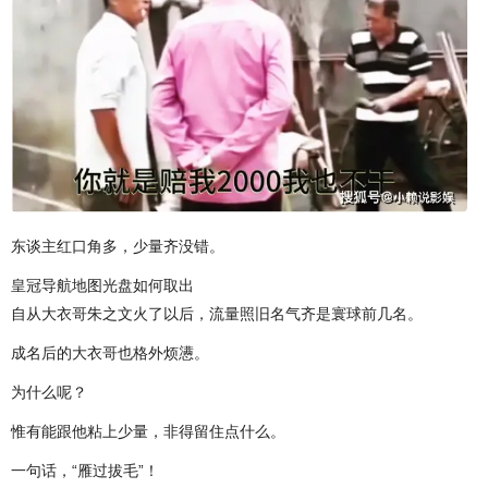
东谈主红口角多，少量齐没错。
皇冠导航地图光盘如何取出
自从大衣哥朱之文火了以后，流量照旧名气齐是寰球前几名。
成名后的大衣哥也格外烦懑。
为什么呢？
惟有能跟他粘上少量，非得留住点什么。
一句话，“雁过拔毛”！