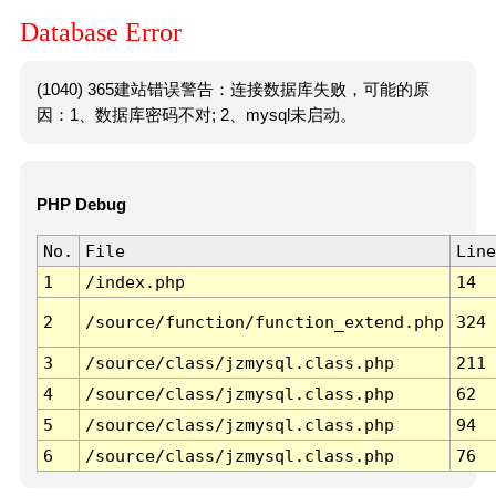
Database Error
(1040) 365建站错误警告：连接数据库失败，可能的原
因：1、数据库密码不对; 2、mysql未启动。
PHP Debug
No.
File
Line
1
/index.php
14
2
/source/function/function_extend.php
324
3
/source/class/jzmysql.class.php
211
4
/source/class/jzmysql.class.php
62
5
/source/class/jzmysql.class.php
94
6
/source/class/jzmysql.class.php
76