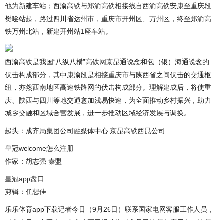
他为新建车站；西渝高铁与郑渝高铁相接线自西渝高铁安康至重庆段
樊哙站起，路过四川省达州市，重庆市开州区、万州区，终至郑渝高
铁万州北站，新建开州站1座车站。
西渝高铁是我国“八纵八横”高铁网京昆通说念和包（银）海通说念的
伏击构成部分，其中康渝段是相接重庆市与陕西省之间伏击的交通枢
纽，亦然西南地区高速铁路网的伏击构成部分。理解建成后，将使重
庆、陕西与四川等地交通愈加浅易快速，为全面推动乡村振兴，助力
城乡交融和区域合营发展，进一步推动区域经济发展与调换。
起头：成齐局集团公司融媒体中心 京昆高铁西昆公司
皇冠welcome怎么注册
作家：胡志强 秦盟
皇冠app盘口
剪辑：任想佳
乐乐体育app下载记者今日（9月26日）联系国家电网客服工作人员，