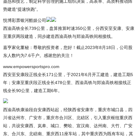
蛊惑和技艺，制定科学合理的施工组织决策，高表率、高质料推动阵
势建造“提速快跑”。
悦博彩票银河酷娱公司
西渝高铁全长739公里，盘算推算时速350公里，分西安至安康、安康
至重庆两段建造，同步建造西渝高铁与郑渝高铁间相接线。
嘉亨家化董秘：尊敬的投资者，您好！截止2023年8月18日，公司股
东人数约为7.6千户。感谢您的关注！
www.empowersportspro.com
西安至安康段正线全长171公里，于2021年6月开工建造，建造工期5
年；安康至重庆段正线全长478公里、西渝高铁与郑渝高铁相接线正
线全长90公里，建造工期6年。
西渝高铁康渝段自安康西站起，经陕西省安康市，重庆市城口县，四
川省达州市、广安市，重庆市合川区、北碚区，引入重庆枢纽重庆西
站，共设安康西、岚皋、城口、樊哙、宣汉南、达州南、大竹、广安
东、合川东、北碚南、重庆西11座车站，其中重庆西为既有车站，其