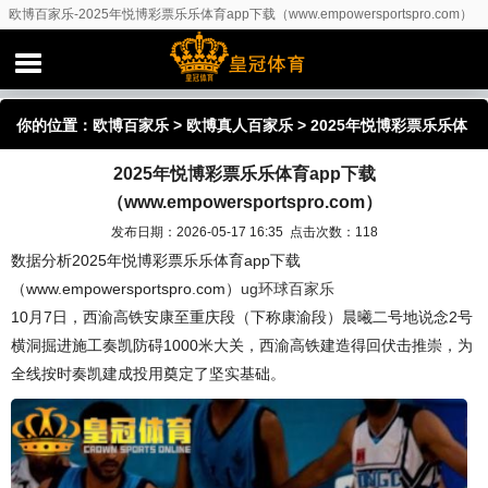
欧博百家乐-2025年悦博彩票乐乐体育app下载（www.empowersportspro.com）
你的位置：
欧博百家乐
>
欧博真人百家乐
> 2025年悦博彩票乐乐体
2025年悦博彩票乐乐体育app下载
育app下载（www.empowersportspro.com）
（www.empowersportspro.com）
发布日期：2026-05-17 16:35 点击次数：118
数据分析2025年悦博彩票乐乐体育app下载
（www.empowersportspro.com）
ug环球百家乐
10月7日，西渝高铁安康至重庆段（下称康渝段）晨曦二号地说念2号
横洞掘进施工奏凯防碍1000米大关，西渝高铁建造得回伏击推崇，为
全线按时奏凯建成投用奠定了坚实基础。