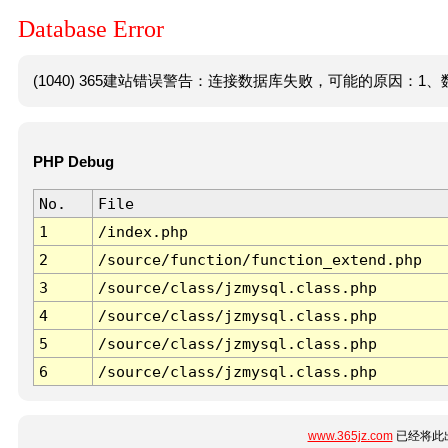
Database Error
(1040) 365建站错误警告：连接数据库失败，可能的原因：1、数
PHP Debug
No.
File
1
/index.php
2
/source/function/function_extend.php
3
/source/class/jzmysql.class.php
4
/source/class/jzmysql.class.php
5
/source/class/jzmysql.class.php
6
/source/class/jzmysql.class.php
www.365jz.com
已经将此