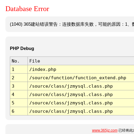
Database Error
(1040) 365建站错误警告：连接数据库失败，可能的原因：1、数
PHP Debug
No.
File
1
/index.php
2
/source/function/function_extend.php
3
/source/class/jzmysql.class.php
4
/source/class/jzmysql.class.php
5
/source/class/jzmysql.class.php
6
/source/class/jzmysql.class.php
www.365jz.com
已经将此