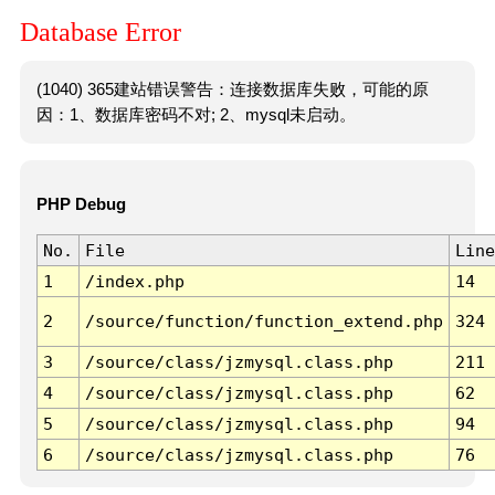
Database Error
(1040) 365建站错误警告：连接数据库失败，可能的原
因：1、数据库密码不对; 2、mysql未启动。
PHP Debug
No.
File
Line
1
/index.php
14
2
/source/function/function_extend.php
324
3
/source/class/jzmysql.class.php
211
4
/source/class/jzmysql.class.php
62
5
/source/class/jzmysql.class.php
94
6
/source/class/jzmysql.class.php
76