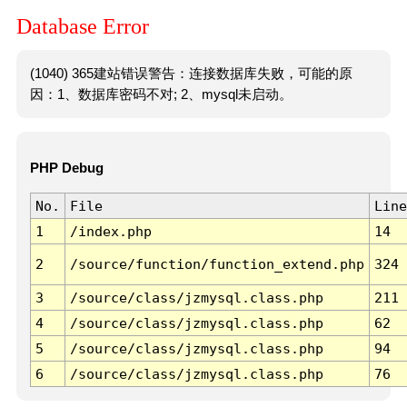
Database Error
(1040) 365建站错误警告：连接数据库失败，可能的原
因：1、数据库密码不对; 2、mysql未启动。
PHP Debug
No.
File
Line
1
/index.php
14
2
/source/function/function_extend.php
324
3
/source/class/jzmysql.class.php
211
4
/source/class/jzmysql.class.php
62
5
/source/class/jzmysql.class.php
94
6
/source/class/jzmysql.class.php
76