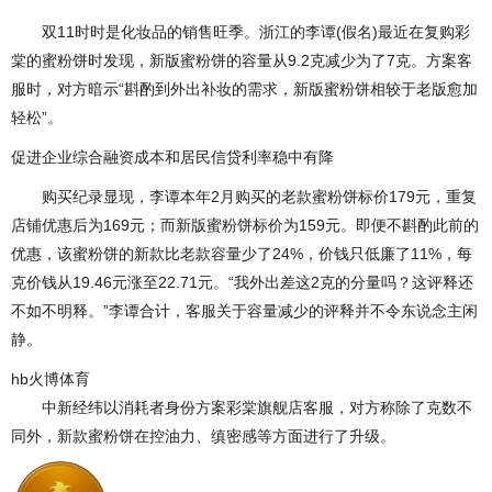
双11时时是化妆品的销售旺季。浙江的李谭(假名)最近在复购彩
棠的蜜粉饼时发现，新版蜜粉饼的容量从9.2克减少为了7克。方案客
服时，对方暗示“斟酌到外出补妆的需求，新版蜜粉饼相较于老版愈加
轻松”。
促进企业综合融资成本和居民信贷利率稳中有降
购买纪录显现，李谭本年2月购买的老款蜜粉饼标价179元，重复
店铺优惠后为169元；而新版蜜粉饼标价为159元。即便不斟酌此前的
优惠，该蜜粉饼的新款比老款容量少了24%，价钱只低廉了11%，每
克价钱从19.46元涨至22.71元。“我外出差这2克的分量吗？这评释还
不如不明释。”李谭合计，客服关于容量减少的评释并不令东说念主闲
静。
hb火博体育
中新经纬以消耗者身份方案彩棠旗舰店客服，对方称除了克数不
同外，新款蜜粉饼在控油力、缜密感等方面进行了升级。