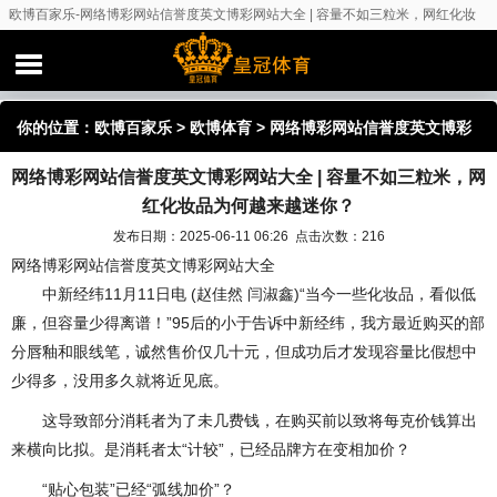
欧博百家乐-网络博彩网站信誉度英文博彩网站大全 | 容量不如三粒米，网红化妆
品为何越来越迷你？
你的位置：
欧博百家乐
>
欧博体育
> 网络博彩网站信誉度英文博彩
网络博彩网站信誉度英文博彩网站大全 | 容量不如三粒米，网
网站大全 | 容量不如三粒米，网红化妆品为何越来越迷你？
红化妆品为何越来越迷你？
发布日期：2025-06-11 06:26 点击次数：216
网络博彩网站信誉度英文博彩网站大全
中新经纬11月11日电 (赵佳然 闫淑鑫)“当今一些化妆品，看似低
廉，但容量少得离谱！”95后的小于告诉中新经纬，我方最近购买的部
分唇釉和眼线笔，诚然售价仅几十元，但成功后才发现容量比假想中
少得多，没用多久就将近见底。
这导致部分消耗者为了未几费钱，在购买前以致将每克价钱算出
来横向比拟。是消耗者太“计较”，已经品牌方在变相加价？
“贴心包装”已经“弧线加价”？