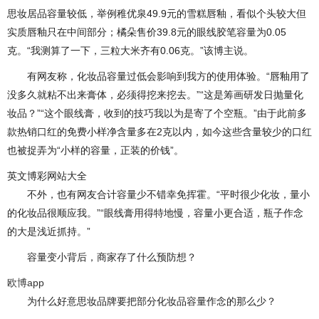
思妆居品容量较低，举例稚优泉49.9元的雪糕唇釉，看似个头较大但
实质唇釉只在中间部分；橘朵售价39.8元的眼线胶笔容量为0.05
克。“我测算了一下，三粒大米齐有0.06克。”该博主说。
有网友称，化妆品容量过低会影响到我方的使用体验。“唇釉用了
没多久就粘不出来膏体，必须得挖来挖去。”“这是筹画研发日抛量化
妆品？”“这个眼线膏，收到的技巧我以为是寄了个空瓶。”由于此前多
款热销口红的免费小样净含量多在2克以内，如今这些含量较少的口红
也被捉弄为“小样的容量，正装的价钱”。
英文博彩网站大全
不外，也有网友合计容量少不错幸免挥霍。“平时很少化妆，量小
的化妆品很顺应我。”“眼线膏用得特地慢，容量小更合适，瓶子作念
的大是浅近抓持。”
容量变小背后，商家存了什么预防想？
欧博app
为什么好意思妆品牌要把部分化妆品容量作念的那么少？