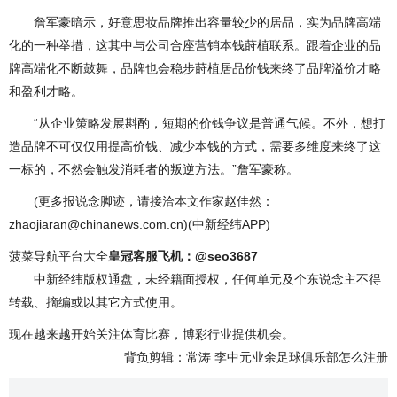
詹军豪暗示，好意思妆品牌推出容量较少的居品，实为品牌高端
化的一种举措，这其中与公司合座营销本钱莳植联系。跟着企业的品
牌高端化不断鼓舞，品牌也会稳步莳植居品价钱来终了品牌溢价才略
和盈利才略。
“从企业策略发展斟酌，短期的价钱争议是普通气候。不外，想打
造品牌不可仅仅用提高价钱、减少本钱的方式，需要多维度来终了这
一标的，不然会触发消耗者的叛逆方法。”詹军豪称。
(更多报说念脚迹，请接洽本文作家赵佳然：
zhaojiaran@chinanews.com.cn)(中新经纬APP)
菠菜导航平台大全
皇冠客服飞机：@seo3687
中新经纬版权通盘，未经籍面授权，任何单元及个东说念主不得
转载、摘编或以其它方式使用。
现在越来越开始关注体育比赛，博彩行业提供机会。
背负剪辑：常涛 李中元业余足球俱乐部怎么注册