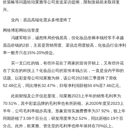
价策略等问题给珀莱雅等公司发送采访提纲，限制发稿前未取得复
兴。
业内：居品高端化需从多维度终了
网络博彩网站信誉度
冯建军暗示，诚然终局价钱居高，但化妆品坐褥本钱经常不卓越
居品价钱的2折，主若是营销用度、渠说念用度较高，化妆品行业净利
率一般齐只在15%-20%傍边。
买一支口红的钱，有些许花在了商家的宣传开销上，又有些许花
在了实在的科技上？化妆品公司的宣传本钱占比，一直是业内平和的
话题。以彩棠母公司珀莱雅为例，该公司2023前三季度终了营收
52.48亿元，同比增长32.47%，归母净利润莳植50.6%至7.46亿元。
此前财报及公开信息显现，珀莱雅2023上半年的销售毛利率为
70.51%，其中彩棠品牌的毛利率也有所莳植。从2020年度至2023上
半年，公司毛利率稳步高涨。形象宣传实施费费率为37.92%，较上年
同期莳植了3.08个百分点；研发用度率为2.52%，同比莳植0.19个百
分点。此外，欧莱雅、资生堂的毛利率也终年保持在70%以上。