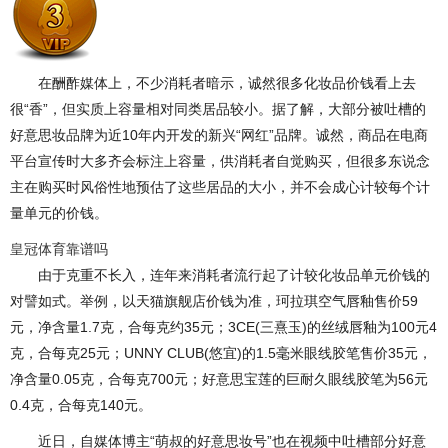
在酬酢媒体上，不少消耗者暗示，诚然很多化妆品价钱看上去
很“香”，但实质上容量相对同类居品较小。据了解，大部分被吐槽的
好意思妆品牌为近10年内开发的新兴“网红”品牌。诚然，商品在电商
平台宣传时大多齐会标注上容量，供消耗者自觉购买，但很多东说念
主在购买时风俗性地预估了这些居品的大小，并不会成心计较每个计
量单元的价钱。
皇冠体育靠谱吗
由于克重不长入，连年来消耗者流行起了计较化妆品单元价钱的
对譬如式。举例，以天猫旗舰店价钱为准，珂拉琪空气唇釉售价59
元，净含量1.7克，合每克约35元；3CE(三熹玉)的丝绒唇釉为100元4
克，合每克25元；UNNY CLUB(悠宜)的1.5毫米眼线胶笔售价35元，
净含量0.05克，合每克700元；好意思宝莲的巨耐久眼线胶笔为56元
0.4克，合每克140元。
近日，自媒体博主“萌叔的好意思妆号”也在视频中吐槽部分好意