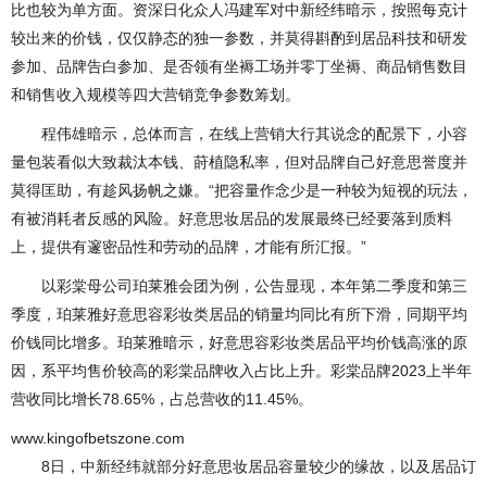
比也较为单方面。资深日化众人冯建军对中新经纬暗示，按照每克计
较出来的价钱，仅仅静态的独一参数，并莫得斟酌到居品科技和研发
参加、品牌告白参加、是否领有坐褥工场并零丁坐褥、商品销售数目
和销售收入规模等四大营销竞争参数筹划。
程伟雄暗示，总体而言，在线上营销大行其说念的配景下，小容
量包装看似大致裁汰本钱、莳植隐私率，但对品牌自己好意思誉度并
莫得匡助，有趁风扬帆之嫌。“把容量作念少是一种较为短视的玩法，
有被消耗者反感的风险。好意思妆居品的发展最终已经要落到质料
上，提供有邃密品性和劳动的品牌，才能有所汇报。”
以彩棠母公司珀莱雅会团为例，公告显现，本年第二季度和第三
季度，珀莱雅好意思容彩妆类居品的销量均同比有所下滑，同期平均
价钱同比增多。珀莱雅暗示，好意思容彩妆类居品平均价钱高涨的原
因，系平均售价较高的彩棠品牌收入占比上升。彩棠品牌2023上半年
营收同比增长78.65%，占总营收的11.45%。
www.kingofbetszone.com
8日，中新经纬就部分好意思妆居品容量较少的缘故，以及居品订