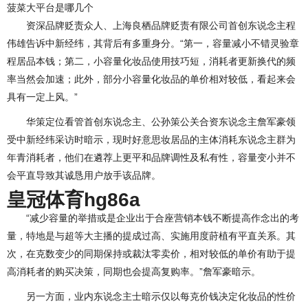
菠菜大平台是哪几个
资深品牌贬责众人、上海良栖品牌贬责有限公司首创东说念主程
伟雄告诉中新经纬，其背后有多重身分。“第一，容量减小不错灵验章
程居品本钱；第二，小容量化妆品使用技巧短，消耗者更新换代的频
率当然会加速；此外，部分小容量化妆品的单价相对较低，看起来会
具有一定上风。”
华策定位看管首创东说念主、公孙策公关合资东说念主詹军豪领
受中新经纬采访时暗示，现时好意思妆居品的主体消耗东说念主群为
年青消耗者，他们在遴荐上更平和品牌调性及私有性，容量变小并不
会平直导致其诚恳用户放手该品牌。
皇冠体育hg86a
“减少容量的举措或是企业出于合座营销本钱不断提高作念出的考
量，特地是与超等大主播的提成过高、实施用度莳植有平直关系。其
次，在克数变少的同期保持或裁汰零卖价，相对较低的单价有助于提
高消耗者的购买决策，同期也会提高复购率。”詹军豪暗示。
另一方面，业内东说念主士暗示仅以每克价钱决定化妆品的性价