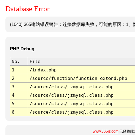
Database Error
(1040) 365建站错误警告：连接数据库失败，可能的原因：1、数
PHP Debug
No.
File
1
/index.php
2
/source/function/function_extend.php
3
/source/class/jzmysql.class.php
4
/source/class/jzmysql.class.php
5
/source/class/jzmysql.class.php
6
/source/class/jzmysql.class.php
www.365jz.com
已经将此