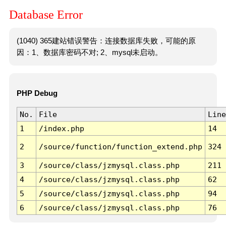
Database Error
(1040) 365建站错误警告：连接数据库失败，可能的原
因：1、数据库密码不对; 2、mysql未启动。
PHP Debug
No.
File
Line
1
/index.php
14
2
/source/function/function_extend.php
324
3
/source/class/jzmysql.class.php
211
4
/source/class/jzmysql.class.php
62
5
/source/class/jzmysql.class.php
94
6
/source/class/jzmysql.class.php
76