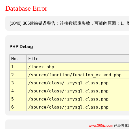
Database Error
(1040) 365建站错误警告：连接数据库失败，可能的原因：1、数
PHP Debug
No.
File
1
/index.php
2
/source/function/function_extend.php
3
/source/class/jzmysql.class.php
4
/source/class/jzmysql.class.php
5
/source/class/jzmysql.class.php
6
/source/class/jzmysql.class.php
www.365jz.com
已经将此