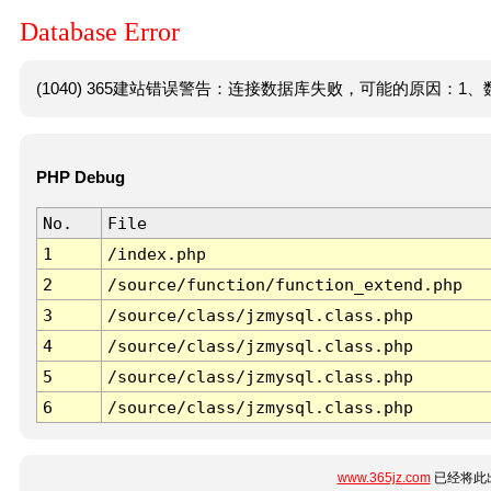
Database Error
(1040) 365建站错误警告：连接数据库失败，可能的原因：1、数
PHP Debug
No.
File
1
/index.php
2
/source/function/function_extend.php
3
/source/class/jzmysql.class.php
4
/source/class/jzmysql.class.php
5
/source/class/jzmysql.class.php
6
/source/class/jzmysql.class.php
www.365jz.com
已经将此