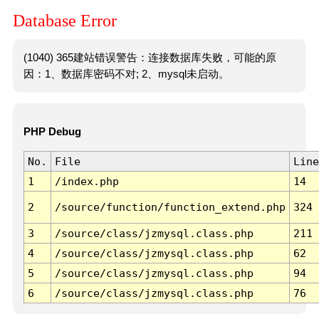
Database Error
(1040) 365建站错误警告：连接数据库失败，可能的原
因：1、数据库密码不对; 2、mysql未启动。
PHP Debug
No.
File
Line
1
/index.php
14
2
/source/function/function_extend.php
324
3
/source/class/jzmysql.class.php
211
4
/source/class/jzmysql.class.php
62
5
/source/class/jzmysql.class.php
94
6
/source/class/jzmysql.class.php
76