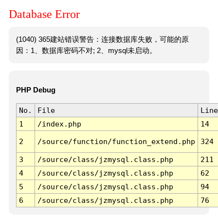
Database Error
(1040) 365建站错误警告：连接数据库失败，可能的原
因：1、数据库密码不对; 2、mysql未启动。
PHP Debug
No.
File
Line
1
/index.php
14
2
/source/function/function_extend.php
324
3
/source/class/jzmysql.class.php
211
4
/source/class/jzmysql.class.php
62
5
/source/class/jzmysql.class.php
94
6
/source/class/jzmysql.class.php
76