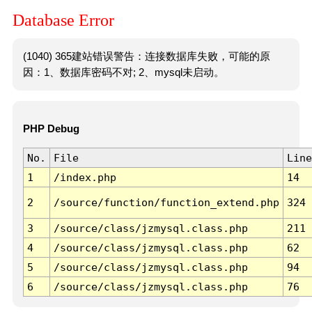
Database Error
(1040) 365建站错误警告：连接数据库失败，可能的原
因：1、数据库密码不对; 2、mysql未启动。
PHP Debug
No.
File
Line
1
/index.php
14
2
/source/function/function_extend.php
324
3
/source/class/jzmysql.class.php
211
4
/source/class/jzmysql.class.php
62
5
/source/class/jzmysql.class.php
94
6
/source/class/jzmysql.class.php
76