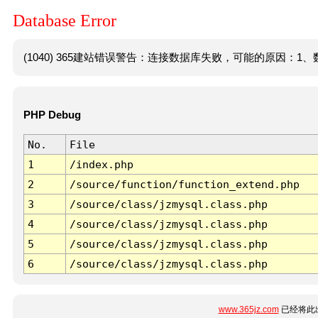
Database Error
(1040) 365建站错误警告：连接数据库失败，可能的原因：1、数
PHP Debug
No.
File
1
/index.php
2
/source/function/function_extend.php
3
/source/class/jzmysql.class.php
4
/source/class/jzmysql.class.php
5
/source/class/jzmysql.class.php
6
/source/class/jzmysql.class.php
www.365jz.com
已经将此