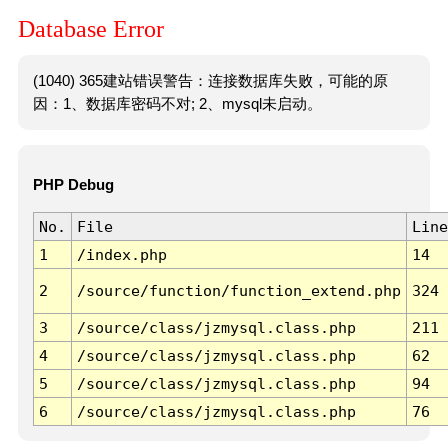
Database Error
(1040) 365建站错误警告：连接数据库失败，可能的原
因：1、数据库密码不对; 2、mysql未启动。
PHP Debug
No.
File
Line
1
/index.php
14
2
/source/function/function_extend.php
324
3
/source/class/jzmysql.class.php
211
4
/source/class/jzmysql.class.php
62
5
/source/class/jzmysql.class.php
94
6
/source/class/jzmysql.class.php
76