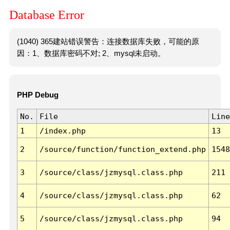
Database Error
(1040) 365建站错误警告：连接数据库失败，可能的原
因：1、数据库密码不对; 2、mysql未启动。
PHP Debug
No.
File
Line
1
/index.php
13
2
/source/function/function_extend.php
1548
3
/source/class/jzmysql.class.php
211
4
/source/class/jzmysql.class.php
62
5
/source/class/jzmysql.class.php
94