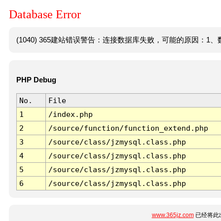
Database Error
(1040) 365建站错误警告：连接数据库失败，可能的原因：1、数
PHP Debug
No.
File
1
/index.php
2
/source/function/function_extend.php
3
/source/class/jzmysql.class.php
4
/source/class/jzmysql.class.php
5
/source/class/jzmysql.class.php
6
/source/class/jzmysql.class.php
www.365jz.com
已经将此