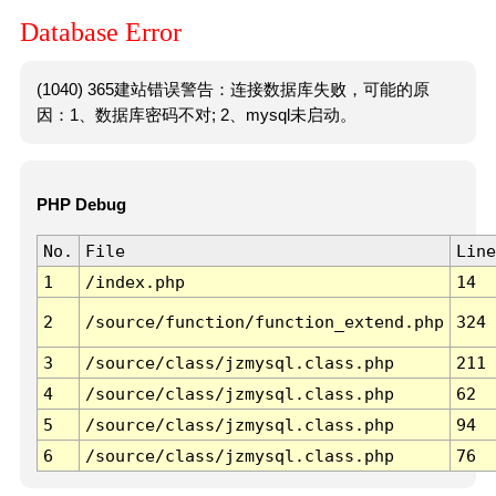
Database Error
(1040) 365建站错误警告：连接数据库失败，可能的原
因：1、数据库密码不对; 2、mysql未启动。
PHP Debug
No.
File
Line
1
/index.php
14
2
/source/function/function_extend.php
324
3
/source/class/jzmysql.class.php
211
4
/source/class/jzmysql.class.php
62
5
/source/class/jzmysql.class.php
94
6
/source/class/jzmysql.class.php
76