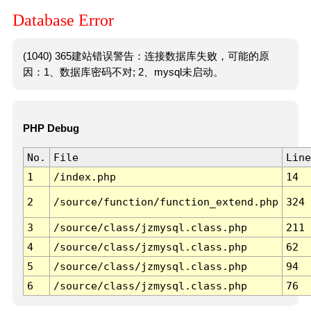
Database Error
(1040) 365建站错误警告：连接数据库失败，可能的原
因：1、数据库密码不对; 2、mysql未启动。
PHP Debug
No.
File
Line
1
/index.php
14
2
/source/function/function_extend.php
324
3
/source/class/jzmysql.class.php
211
4
/source/class/jzmysql.class.php
62
5
/source/class/jzmysql.class.php
94
6
/source/class/jzmysql.class.php
76