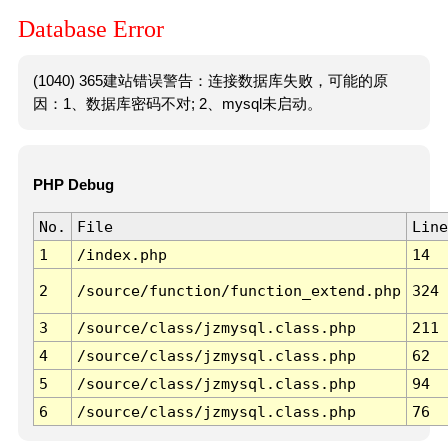
Database Error
(1040) 365建站错误警告：连接数据库失败，可能的原
因：1、数据库密码不对; 2、mysql未启动。
PHP Debug
No.
File
Line
1
/index.php
14
2
/source/function/function_extend.php
324
3
/source/class/jzmysql.class.php
211
4
/source/class/jzmysql.class.php
62
5
/source/class/jzmysql.class.php
94
6
/source/class/jzmysql.class.php
76